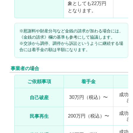
象としても22万円
となります。
※慰謝料や財産分与など金銭の請求が加わる場合には、
《金銭の請求》欄の基準も参考にして協議します。
※交渉から調停、調停から訴訟というように継続する場
合には着手金の額は半額になります。
事業者の場合
ご依頼事項
着手金
成功
30万円（税込）〜
自己破産
き
成功
200万円（税込）〜
民事再生
き
成功