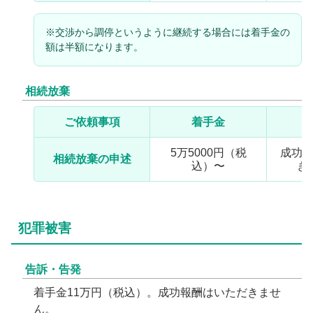
※交渉から調停というように継続する場合には着手金の
額は半額になります。
相続放棄
ご依頼事項
着手金
5万5000円（税
成功
相続放棄の申述
込）〜
き
犯罪被害
告訴・告発
着手金11万円（税込）。成功報酬はいただきませ
ん。