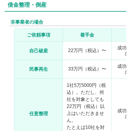
借金整理・倒産
非事業者の場合
ご依頼事項
着手金
成功
22万円（税込）〜
自己破産
き
成功
33万円（税込）〜
民事再生
き
1社5万5000円（税
込）。ただし、何
社を対象としても
22万円（税込）以
成功
上はいただきませ
任意整理
き
ん。
たとえば10社を対