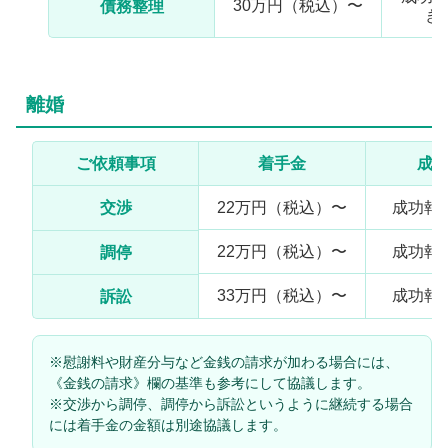
30万円（税込）〜
債務整理
き
離婚
ご依頼事項
着手金
成
交渉
22万円（税込）〜
成功報
22万円（税込）〜
成功報
調停
33万円（税込）〜
成功報
訴訟
※慰謝料や財産分与など金銭の請求が加わる場合には、
《金銭の請求》欄の基準も参考にして協議します。
※交渉から調停、調停から訴訟というように継続する場合
には着手金の金額は別途協議します。